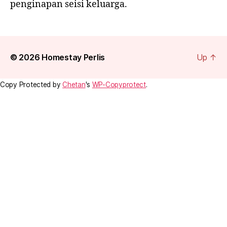
penginapan seisi keluarga.
© 2026
Homestay Perlis
Up
↑
Copy Protected by
Chetan
's
WP-Copyprotect
.