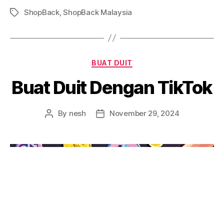
ShopBack
,
ShopBack Malaysia
Tags
Categories
BUAT DUIT
Buat Duit Dengan TikTok
By
nesh
November 29, 2024
Post
Post
author
date