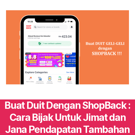
Buat Duit Dengan ShopBack :
Cara Bijak Untuk Jimat dan
Jana Pendapatan Tambahan