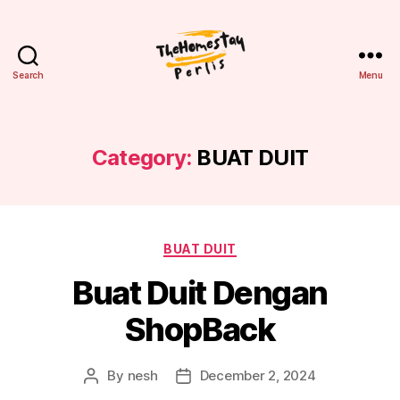
Search
Menu
Homestay
Perlis
Category:
BUAT DUIT
Categories
BUAT DUIT
Buat Duit Dengan
ShopBack
By
nesh
December 2, 2024
Post
Post
author
date