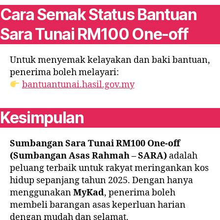
Cara Semak Status Bantuan
Sara Tunai RM100 One-off
Untuk menyemak kelayakan dan baki bantuan,
penerima boleh melayari:
bantuantunai.hasil.gov.my
Kesimpulan
Sumbangan Sara Tunai RM100 One-off
(Sumbangan Asas Rahmah – SARA)
adalah
peluang terbaik untuk rakyat meringankan kos
hidup sepanjang tahun 2025. Dengan hanya
menggunakan
MyKad
, penerima boleh
membeli barangan asas keperluan harian
dengan mudah dan selamat.