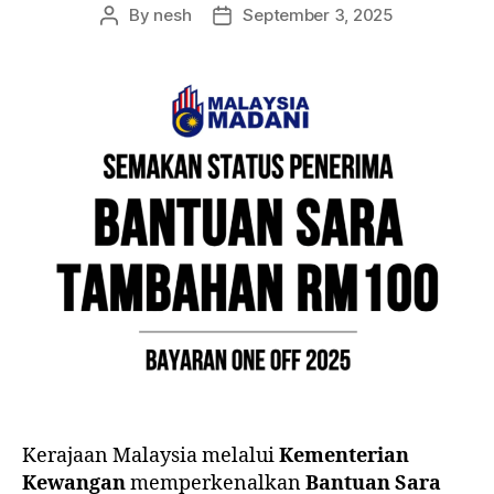
By
nesh
September 3, 2025
Post
Post
author
date
Kerajaan Malaysia melalui
Kementerian
Kewangan
memperkenalkan
Bantuan Sara