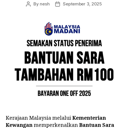
By
nesh
September 3, 2025
Post
Post
author
date
Kerajaan Malaysia melalui
Kementerian
Kewangan
memperkenalkan
Bantuan Sara