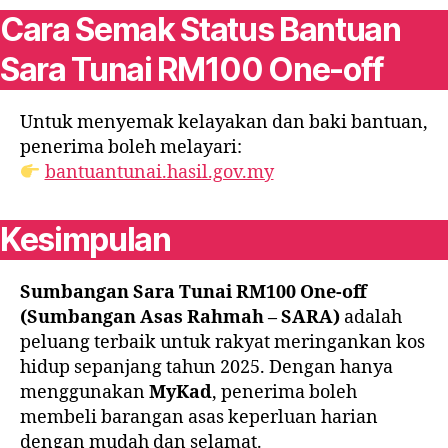
Cara Semak Status Bantuan
Sara Tunai RM100 One-off
Untuk menyemak kelayakan dan baki bantuan,
penerima boleh melayari:
bantuantunai.hasil.gov.my
Kesimpulan
Sumbangan Sara Tunai RM100 One-off
(Sumbangan Asas Rahmah – SARA)
adalah
peluang terbaik untuk rakyat meringankan kos
hidup sepanjang tahun 2025. Dengan hanya
menggunakan
MyKad
, penerima boleh
membeli barangan asas keperluan harian
dengan mudah dan selamat.